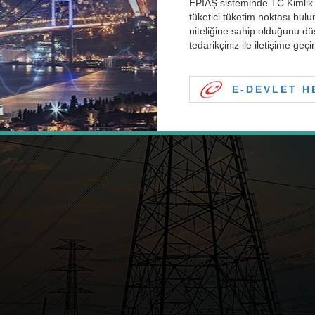
EPİAŞ sisteminde TC Kimlik 
tüketici tüketim noktası b
niteliğine sahip olduğunu dü
tedarikçiniz ile iletişime geçi
E-DEVLET HE