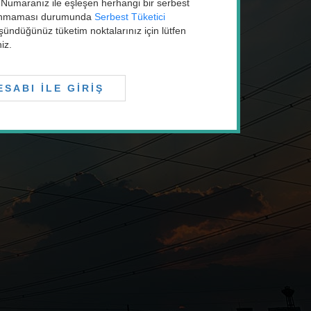
Numaranız ile eşleşen herhangi bir serbest
ulunmaması durumunda
Serbest Tüketici
şündüğünüz tüketim noktalarınız için lütfen
niz.
SABI İLE GİRİŞ