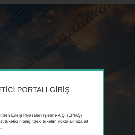
İCİ PORTALI GİRİŞ
rinden Enerji Piyasaları İşletme A.Ş. (EPİAŞ)
t tüketici niteliğindeki tüketim noktalarınıza ait
z.