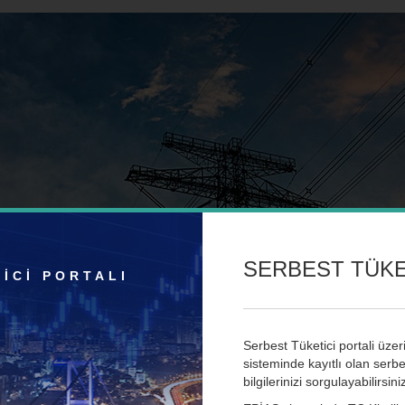
SERBEST TÜKET
İCİ PORTALI
Serbest Tüketici portali üze
sisteminde kayıtlı olan serbes
bilgilerinizi sorgulayabilirsini